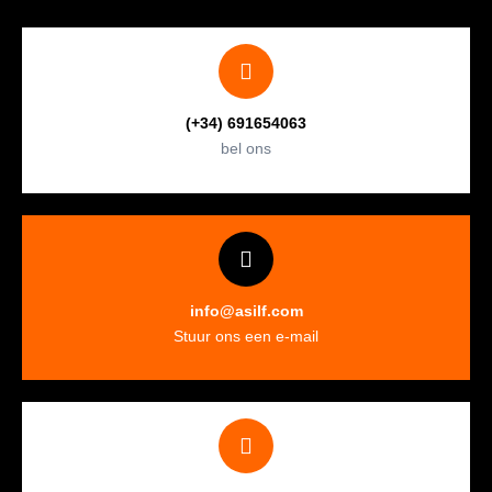
(+34) 691654063
bel ons
info@asilf.com
Stuur ons een e-mail