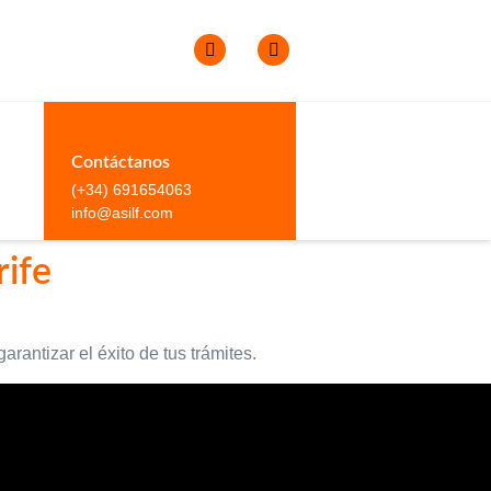
Contáctanos
(+34) 691654063
info@asilf.com
rife
rantizar el éxito de tus trámites.