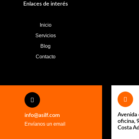
Enlaces de interés
Inicio
Servicios
Blog
Contacto
Avenida 
info@asilf.com
oficina,
Envíanos un email
Costa Ad