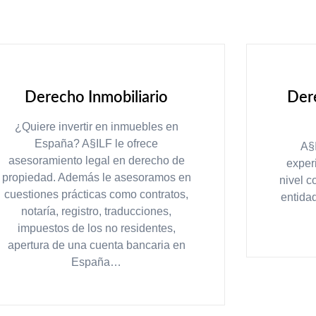
Derecho Inmobiliario
Dere
¿Quiere invertir en inmuebles en
España? A§ILF le ofrece
A§
asesoramiento legal en derecho de
exper
propiedad. Además le asesoramos en
nivel c
cuestiones prácticas como contratos,
entida
notaría, registro, traducciones,
impuestos de los no residentes,
apertura de una cuenta bancaria en
España…
LEER MÁS